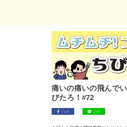
痛いの痛いの飛んで
びたろ！#72