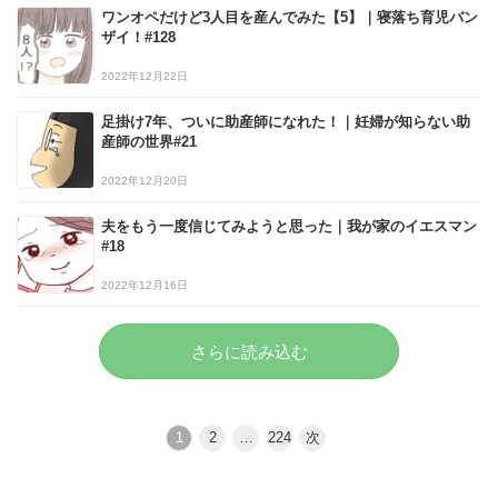
ワンオペだけど3人目を産んでみた【5】｜寝落ち育児バン
ザイ！#128
2022年12月22日
足掛け7年、ついに助産師になれた！｜妊婦が知らない助
産師の世界#21
2022年12月20日
夫をもう一度信じてみようと思った｜我が家のイエスマン
#18
2022年12月16日
さらに読み込む
1
2
…
224
次