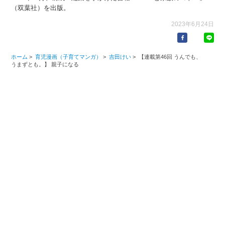
（双葉社）を出版。
2023年6月24日
ホーム
>
育児漫画（子育てマンガ）
>
吉田けい
>
【連載第46回 うんでも、
うまずとも。】 親子になる