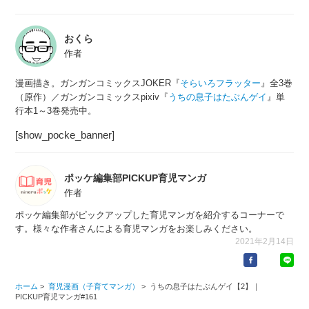
おくら
作者
漫画描き。ガンガンコミックスJOKER『
そらいろフラッター
』全3巻
（原作）／ガンガンコミックスpixiv『
うちの息子はたぶんゲイ
』単
行本1～3巻発売中。
[show_pocke_banner]
ポッケ編集部PICKUP育児マンガ
作者
ポッケ編集部がピックアップした育児マンガを紹介するコーナーで
す。様々な作者さんによる育児マンガをお楽しみください。
2021年2月14日
ホーム
>
育児漫画（子育てマンガ）
>
うちの息子はたぶんゲイ【2】｜
PICKUP育児マンガ#161