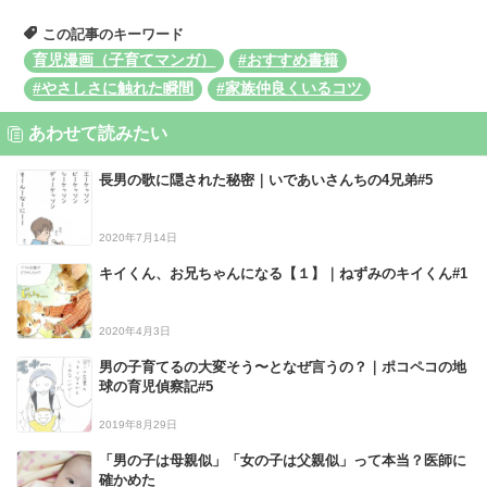
この記事のキーワード
育児漫画（子育てマンガ）
#おすすめ書籍
#やさしさに触れた瞬間
#家族仲良くいるコツ
あわせて読みたい
長男の歌に隠された秘密｜いであいさんちの4兄弟#5
2020年7月14日
キイくん、お兄ちゃんになる【１】｜ねずみのキイくん#1
2020年4月3日
男の子育てるの大変そう〜となぜ言うの？｜ポコペコの地
球の育児偵察記#5
2019年8月29日
「男の子は母親似」「女の子は父親似」って本当？医師に
確かめた