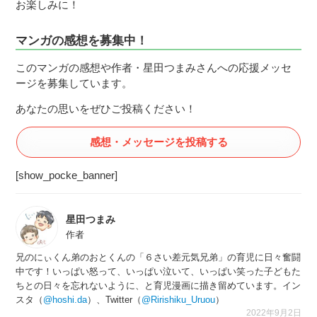
お楽しみに！
マンガの感想を募集中！
このマンガの感想や作者・星田つまみさんへの応援メッセ
ージを募集しています。
あなたの思いをぜひご投稿ください！
感想・メッセージを投稿する
[show_pocke_banner]
星田つまみ
作者
兄のにぃくん弟のおとくんの「６さい差元気兄弟」の育児に日々奮闘
中です！いっぱい怒って、いっぱい泣いて、いっぱい笑った子どもた
ちとの日々を忘れないように、と育児漫画に描き留めています。イン
スタ（
@hoshi.da
）、Twitter（
@Ririshiku_Uruou
）
2022年9月2日