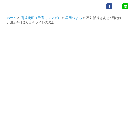
ホーム
>
育児漫画（子育てマンガ）
>
星田つまみ
>
不妊治療はあと3回だけ
と決めた｜2人目クライシス#11