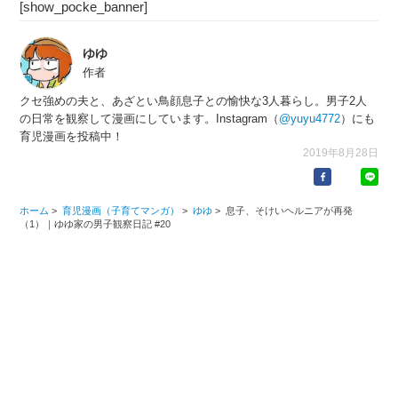
[show_pocke_banner]
ゆゆ
作者
クセ強めの夫と、あざとい鳥顔息子との愉快な3人暮らし。男子2人
の日常を観察して漫画にしています。Instagram（
@yuyu4772
）にも
育児漫画を投稿中！
2019年8月28日
ホーム
>
育児漫画（子育てマンガ）
>
ゆゆ
>
息子、そけいヘルニアが再発
（1）｜ゆゆ家の男子観察日記 #20