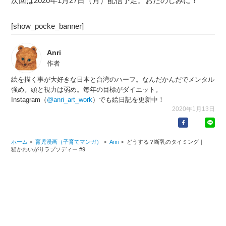
次回は2020年1月27日（月）配信予定。おたのしみに！
[show_pocke_banner]
Anri
作者
絵を描く事が大好きな日本と台湾のハーフ。なんだかんだでメンタル
強め。頭と視力は弱め。毎年の目標がダイエット。
Instagram（
@anri_art_work
）でも絵日記を更新中！
2020年1月13日
ホーム
>
育児漫画（子育てマンガ）
>
Anri
>
どうする？断乳のタイミング｜
猫かわいがりラプソディー #9