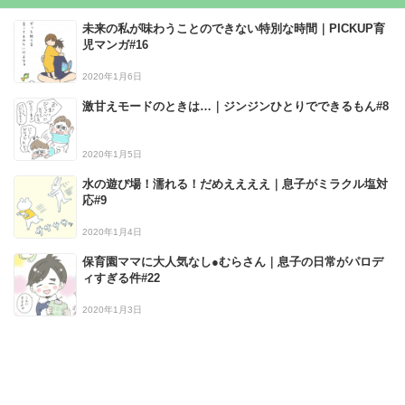
未来の私が味わうことのできない特別な時間｜PICKUP育
児マンガ#16
2020年1月6日
激甘えモードのときは…｜ジンジンひとりでできるもん#8
2020年1月5日
水の遊び場！濡れる！だめええええ｜息子がミラクル塩対
応#9
2020年1月4日
保育園ママに大人気なし●むらさん｜息子の日常がパロデ
ィすぎる件#22
2020年1月3日