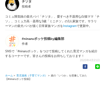
チソタ
投稿者
コミュ障気味の柴犬パパ「チソタ」、愛すべき不器用な白猫ママ「チ
ソ」、コミュ力高・器用な3歳「ミニチソ」の3人家族です。サラリ
ーマンの柴犬パパが描く日常家族マンガを
Instagram
で更新中。
#ninaruポッケ投稿by編集部
作者
SNSで「#ninaruポッケ」をつけて投稿してくれた育児マンガを紹介
するコーナーです。皆さんの投稿をお待ちしております！
2020年4月21日
ホーム
>
育児漫画（子育てマンガ）
>
娘の「いつか」を想像してみた
【#ninaruポッケ投稿】