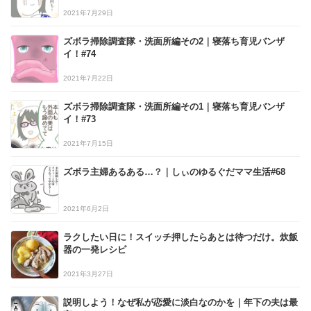
2021年7月29日
ズボラ掃除調査隊・洗面所編その2｜寝落ち育児バンザ
イ！#74
2021年7月22日
ズボラ掃除調査隊・洗面所編その1｜寝落ち育児バンザ
イ！#73
2021年7月15日
ズボラ主婦あるある…？｜しぃのゆるぐだママ生活#68
2021年6月2日
ラクしたい日に！スイッチ押したらあとは待つだけ。炊飯
器の一発レシピ
2021年3月27日
説明しよう！なぜ私が恋愛に淡白なのかを｜年下の夫は最