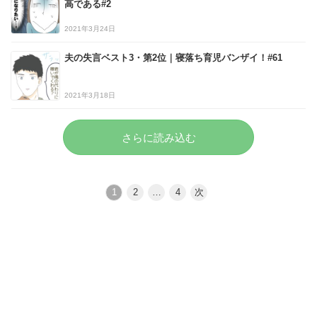
高である#2
2021年3月24日
夫の失言ベスト3・第2位｜寝落ち育児バンザイ！#61
2021年3月18日
さらに読み込む
1
2
…
4
次