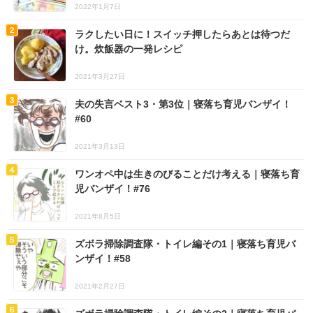
2022年1月7日
ラクしたい日に！スイッチ押したらあとは待つだ
け。炊飯器の一発レシピ
2021年3月27日
夫の失言ベスト3・第3位｜寝落ち育児バンザイ！
#60
2021年3月13日
ワンオペ中は生きのびることだけ考える｜寝落ち育
児バンザイ！#76
2021年8月5日
ズボラ掃除調査隊・トイレ編その1｜寝落ち育児バ
ンザイ！#58
2021年2月27日