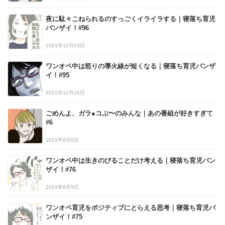
夜に駄々こねられるのすっごくイライラする｜寝落ち育児
バンザイ！#96
2021年12月23日
ワンオペ中は怒りの導火線が短くなる｜寝落ち育児バンザ
イ！#95
2021年12月16日
ごめんよ、ガラ●コぷ〜のみんな｜あの番組が好きすぎて
#6
2021年9月6日
ワンオペ中は生きのびることだけ考える｜寝落ち育児バン
ザイ！#76
2021年8月5日
ワンオペ育児をポジティブにとらえる思考｜寝落ち育児バ
ンザイ！#75