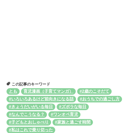
この記事のキーワード
とも
育児漫画（子育てマンガ）
#2歳のこそだて
#いろいろあるけど前向きになる話
#おうちでの過ごし方
#きょうだいがいる毎日
#ズボラな毎日
#なんでこうなる？
#ワンオペ育児
#子どもとおしゃべり
#家族と過ごす時間
#私はこれで乗り切った