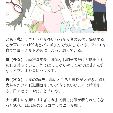
とも（私）
：早とちりが多いうっかり者の30代。節約する
とか言いつつ100均とパン屋さんで散財している。アロエを
育ててヨーグルトの具にしようと思っている。
雪（長女）
：幼稚園年長。陽気なお調子者だけど繊細さも
あわせ持っている。外ではしっかりやって家では甘えん坊
なタイプ。オセロにハマり中。
桜（次女）
：魔の2歳児。高いところと動物が大好き。姉も
大好きだけど1日1回はすごいどうでもいいことで喧嘩す
る。口ぐせは「やだ」と「いや」。
夫
：筋トレを頑張りすぎて今まで着てた服が着られなくな
った30代。1日1個のチョコブラウニーが癒し。