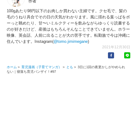
作者
100gあたり98円以下のお肉しか買わない主婦です。クセ毛で、髪の
毛のうねり具合でその日の天気がわかります。風に揺れる葉っぱをボ
ーっと眺めたり、甘〜いミルクティーを飲みながらゆっくり読書する
のが好きだけど、産後はもちろんそんなことできていません。ホラー
映像、英会話、人前に出ることが大の苦手です。転勤族で今は沖縄に
住んでいます。Instagram(
@tomo.jimimegane
)
2021年12月30日
ホーム
>
育児漫画（子育てマンガ）
>
とも
>
3日に1回の夜更かしがやめられ
ない｜寝落ち育児バンザイ！#97