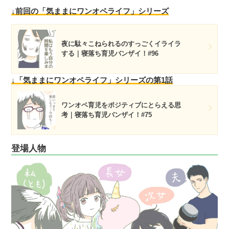
↓前回の「気ままにワンオペライフ」シリーズ
夜に駄々こねられるのすっごくイライラ
する｜寝落ち育児バンザイ！#96
↓「気ままにワンオペライフ」シリーズの第1話
ワンオペ育児をポジティブにとらえる思
考｜寝落ち育児バンザイ！#75
登場人物