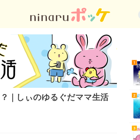
…？｜しぃのゆるぐだママ生活