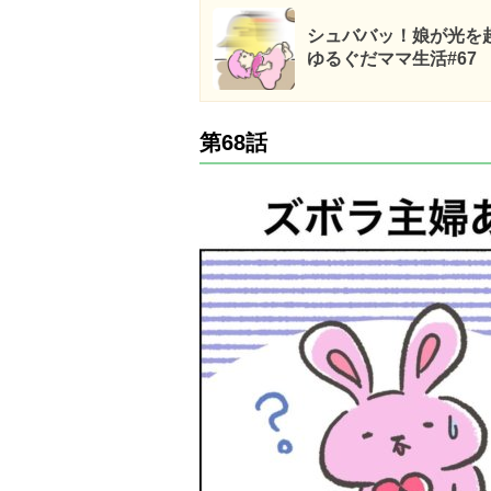
シュババッ！娘が光を
ゆるぐだママ生活#67
第68話