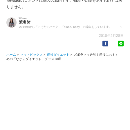
※twitterのコメントは個人の感想です。効果・効能を示すものではあ
りません。
渡邊 渚
2016年から「こそだてハック」「ninaru baby」の編集をしています。
大学では医療人類学を学び、体と心の健康に興味があります。日課はシ
2018年2月28日
ャンシャンのライブ配信を見ること。年間パスポートも買って、孫のよ
うに愛でています。
https://eversense.co.jp/member/nagisa-watanabe
ホーム
>
ママトピックス
>
産後ダイエット
>
ズボラママ必見！産後におすす
めの「ながらダイエット」グッズ10選