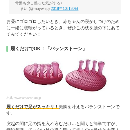
骨盤も少し整った気がする♪
— まい (@maywhip)
2018年10月30日
お昼にゴロゴロしたいとき、赤ちゃんの寝かしつけのため
に一緒に寝転がっているとき、ぜひこの枕を腰の下にあて
てみてください！
履くだけでOK！「バランストーン」
出典:
www.amazon.co.jp
履くだけで足がスッキリ！
美脚を叶えるバランストーンで
す。
突起の間に足の指を入れ込むだけ…と聞くと簡単ですが、
普段意識していない足の指を開いて歩くのは意外と大変！