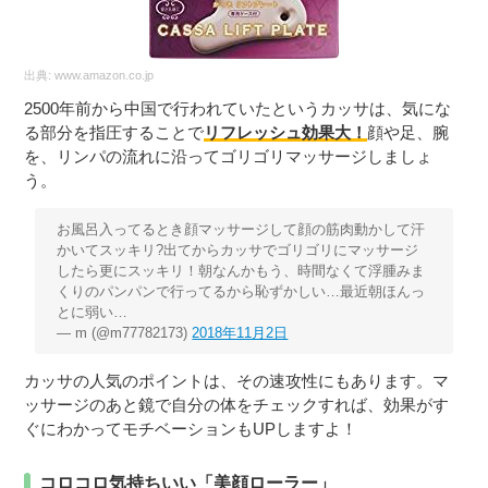
出典:
www.amazon.co.jp
2500年前から中国で行われていたというカッサは、気にな
る部分を指圧することで
リフレッシュ効果大！
顔や足、腕
を、リンパの流れに沿ってゴリゴリマッサージしましょ
う。
お風呂入ってるとき顔マッサージして顔の筋肉動かして汗
かいてスッキリ?出てからカッサでゴリゴリにマッサージ
したら更にスッキリ！朝なんかもう、時間なくて浮腫みま
くりのパンパンで行ってるから恥ずかしい…最近朝ほんっ
とに弱い…
— m (@m77782173)
2018年11月2日
カッサの人気のポイントは、その速攻性にもあります。マ
ッサージのあと鏡で自分の体をチェックすれば、効果がす
ぐにわかってモチベーションもUPしますよ！
コロコロ気持ちいい「美顔ローラー」