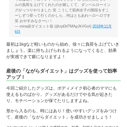
ルの負荷を上げてくれたのが嬉しくて、ダンベルローイン
グがっつりやりました 笑 こうして筋肉女子の階段をすこ
ーしずつ登って行くのかしら…何はともあれヘロヘロです
笑 おやすみなさーい！
— mina@ダイエット垢 (@zpDrlTMApJkVGoI)
2018年11月
6日
最初は1kgなど軽いものから始め、徐々に負荷を上げていき
ましょう。楽に持ち上げられるようになってくると、効果
が実感できて癖になりますよ！
産後の「ながらダイエット」はグッズを使って効率
アップ！
今回ご紹介したグッズは、ボディメイク初心者のママにも
使えるものばかり。グッズがあるだけでやる気が起きた
り、モチベーションが保てたりしますよね。
形から入るのも、時にはあり！使いやすいグッズをみつけ
て、産後の「ながらダイエット」を成功させましょう！