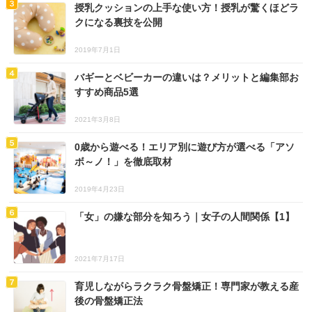
授乳クッションの上手な使い方！授乳が驚くほどラ
クになる裏技を公開
2019年7月1日
バギーとベビーカーの違いは？メリットと編集部お
すすめ商品5選
2021年3月8日
0歳から遊べる！エリア別に遊び方が選べる「アソ
ボ～ノ！」を徹底取材
2019年4月23日
「女」の嫌な部分を知ろう｜女子の人間関係【1】
2021年7月17日
育児しながらラクラク骨盤矯正！専門家が教える産
後の骨盤矯正法