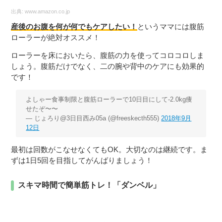
出典:
www.amazon.co.jp
産後のお腹を何が何でもケアしたい！
というママには腹筋
ローラーが絶対オススメ！
ローラーを床においたら、腹筋の力を使ってコロコロしま
しょう。腹筋だけでなく、二の腕や背中のケアにも効果的
です！
よしゃー食事制限と腹筋ローラーで10日目にして-2.0kg痩
せたぞ〜〜
— じょろり@3日目西み05a (@freeskecth555)
2018年9月
12日
最初は回数がこなせなくてもOK。大切なのは継続です。ま
ずは1日5回を目指してがんばりましょう！
スキマ時間で簡単筋トレ！「ダンベル」