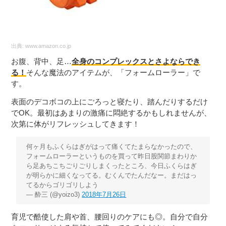
出典:
www.amazon.co.jp
お腹、背中、足…
全身のコンプレックスとさよならでき
る！
そんな魔法のアイテムが、「フォームローラー」で
す。
表面のデコボコの上にごろっと寝たり、踏んだりするだけ
でOK。最初はあまりの激痛に悶絶するかもしれませんが、
次第に体がリフレッシュしてきます！
何ヶ月もふくらはぎがはって痛くてたまらなかったので、
フォームローラーというものを買って昨日股関節まわりか
ら足あちこちごりごりしまくったところ、今日ふくらはぎ
が明らかに細くなってる。むくんでたんだなー。まだはっ
てるからゴリゴリしよう
— 酔三 (@yoizo3)
2018年7月26日
育児で酷使した肩や首、腰回りのケアにも◎。自分で自分