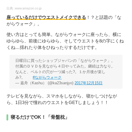
出典:
www.amazon.co.jp
座っているだけでウエストメイクできる
！？と話題の「な
がらウォーク」。
使い方はとっても簡単。ながらウォークに座ったら、横に
ゆらゆら、前後にゆらゆら、そしてウエストを8の字にくね
くね…揺れたり体をひねったりするだけです。
日曜日に買ったショップジャパンの「ながらウォーク」。
付属のＤＶＤを見ながら４日やってみた。継続は力なり。
なんと、ベルトの穴が一つ減った?。１か月後が楽し
み?。
#ながらウォーク
— 嘉舟（Kashu） (@ka23sanjyo)
2017年12月15日
テレビを見ながら、スマホをしながら、寝かしつけなが
ら、1日3分で憧れのウエストをGETしましょう！！
寝るだけでOK！「骨盤枕」