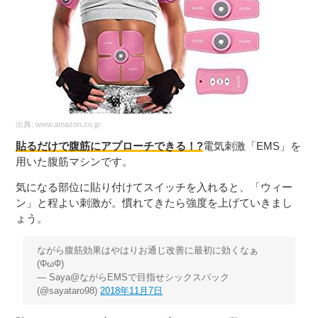
出典:
www.amazon.co.jp
貼るだけで腹筋にアプローチできる！?
電気刺激「EMS」を
用いた腹筋マシンです。
気になる部位に貼り付けてスイッチを入れると、「ウィー
ン」と程よい刺激が。慣れてきたら強度を上げていきまし
ょう。
ながら腹筋効果はやはりお通じ改善に最初に効くなぁ
(ΦωΦ)
— Saya@ながらEMSで目指せシックスパック
(@sayataro98)
2018年11月7日