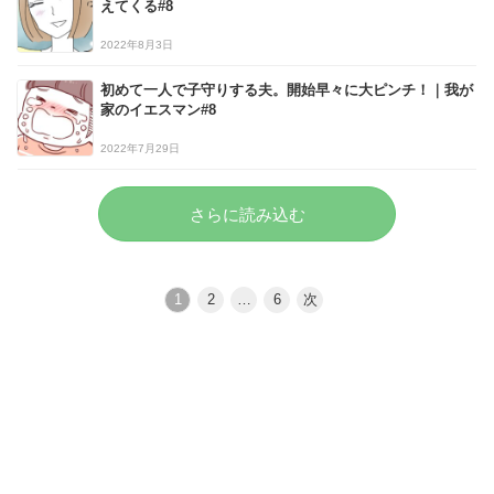
えてくる#8
2022年8月3日
初めて一人で子守りする夫。開始早々に大ピンチ！｜我が
家のイエスマン#8
2022年7月29日
さらに読み込む
1
2
…
6
次