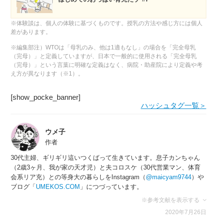
※体験談は、個人の体験に基づくものです。授乳の方法や感じ方には個人
差があります。
※編集部注）WTOは「母乳のみ、他は1適もなし」の場合を「完全母乳
（完母）」と定義していますが、日本で一般的に使用される「完全母乳
（完母）」という言葉に明確な定義はなく、病院・助産院により定義や考
え方が異なります（※1）。
[show_pocke_banner]
ハッシュタグ一覧＞
ウメ子
作者
30代主婦、ギリギリ這いつくばって生きています。息子カンちゃん
（2歳3ヶ月、我が家の天才児）と夫コロスケ（30代営業マン、体育
会系リア充）との等身大の暮らしをInstagram（
@maicyam9744
）や
ブログ「
UMEKOS.COM
」につづっています。
※参考文献を表示する
2020年7月26日