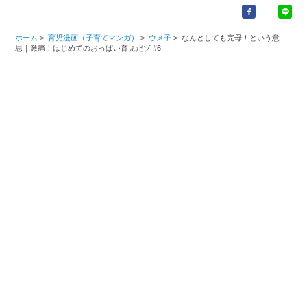
ホーム
>
育児漫画（子育てマンガ）
>
ウメ子
>
なんとしても完母！という意
思｜激痛！はじめてのおっぱい育児だゾ #6