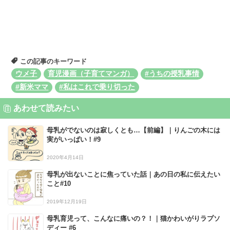
この記事のキーワード
ウメ子
育児漫画（子育てマンガ）
#うちの授乳事情
#新米ママ
#私はこれで乗り切った
あわせて読みたい
母乳がでないのは寂しくとも…【前編】｜りんごの木には
実がいっぱい！#9
2020年4月14日
母乳が出ないことに焦っていた話｜あの日の私に伝えたい
こと#10
2019年12月19日
母乳育児って、こんなに痛いの？！｜猫かわいがりラプソ
ディー #6