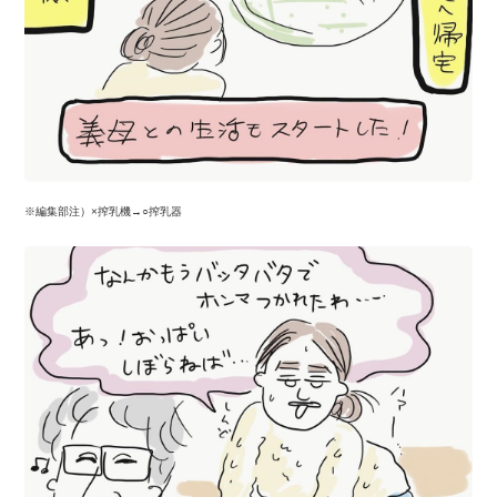
※編集部注）×搾乳機→○搾乳器