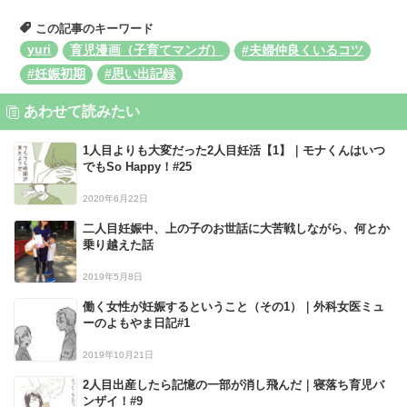
この記事のキーワード
yuri
育児漫画（子育てマンガ）
#夫婦仲良くいるコツ
#妊娠初期
#思い出記録
あわせて読みたい
1人目よりも大変だった2人目妊活【1】｜モナくんはいつ
でもSo Happy！#25
2020年6月22日
二人目妊娠中、上の子のお世話に大苦戦しながら、何とか
乗り越えた話
2019年5月8日
働く女性が妊娠するということ（その1）｜外科女医ミュ
ーのよもやま日記#1
2019年10月21日
2人目出産したら記憶の一部が消し飛んだ｜寝落ち育児バ
ンザイ！#9