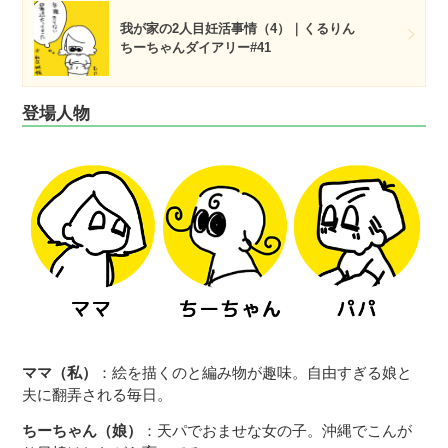
我が家の2人目妊活事情（4）｜くるりん
ちーちゃんダイアリー#41
登場人物
ママ（私）
：絵を描くのと編み物が趣味。自由すぎる娘と
夫に翻弄される毎日。
ちーちゃん（娘）
：天パでおませな女の子。沖縄でこんが