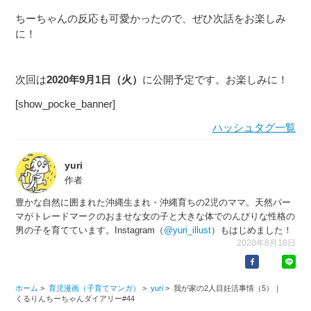
ちーちゃんの反応も可愛かったので、ぜひ次話をお楽しみ
に！
次回は
2020年9月1日（火）
に公開予定です。お楽しみに！
[show_pocke_banner]
ハッシュタグ一覧
yuri
作者
豊かな自然に囲まれた沖縄生まれ・沖縄育ちの2児のママ。天然パー
マがトレードマークのおませな女の子と大きな体でのんびりな性格の
男の子を育てています。Instagram（
@yuri_illust
）もはじめました！
2020年8月18日
ホーム
>
育児漫画（子育てマンガ）
>
yuri
>
我が家の2人目妊活事情（5）｜
くるりんちーちゃんダイアリー#44