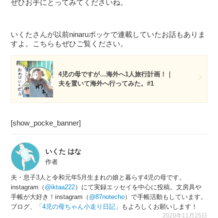
ぜひお手にとってみてくださいね。
いくたさんが以前ninaruポッケで連載していたお話もありま
すよ。こちらもぜひご覧ください。
4児の母ですが…海外へ1人旅行計画！｜
夫を置いて海外へ行ってみた。#1
[show_pocke_banner]
いくた はな
作者
夫・息子3人と令和元年5月生まれの娘と暮らす4児の母です。
instagram（
@iktaa222
）にて実録エッセイを中心に投稿。文房具や
手帳が大好き！instagram（
@87notecho
）で手帳活動もしています。
ブログ、
「4児の母ちゃん小走り日記」
もよろしくお願いします！
2020年11月25日