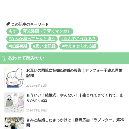
この記事のキーワード
もす
育児漫画（子育てマンガ）
#なんか思ってたんと違う
#なんでこうなる？
#妊娠初期
#思い出記録
#考えさせられる話
あわせて読みたい
お互いの両親に妊娠&結婚の報告｜アラフォー子連れ再婚
記#8
2021年8月31日
もういい！結婚式、やんない！｜生まれてきてくれて、あ
りがとう#22
2020年8月16日
きみと結婚したきっかけは｜幡野広志「ラブレター」第26
回