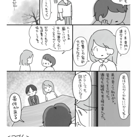
＜つづく＞