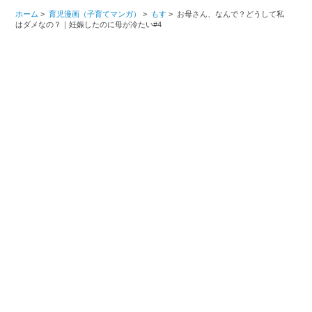
ホーム
>
育児漫画（子育てマンガ）
>
もす
>
お母さん、なんで？どうして私
はダメなの？｜妊娠したのに母が冷たい#4