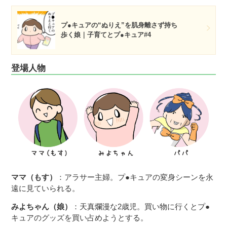
プ●キュアの“ぬりえ”を肌身離さず持ち
歩く娘｜子育てとプ●キュア#4
登場人物
ママ（もす）
：アラサー主婦。プ●キュアの変身シーンを永
遠に見ていられる。
みよちゃん（娘）
：天真爛漫な2歳児。買い物に行くとプ●
キュアのグッズを買い占めようとする。