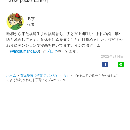
[show_pocke_banner]
もす
作者
昭和から来た福島生まれ福島育ち。夫と2019年1月生まれの娘、猫3
匹と暮らしてます。育休中に絵を描くことに目覚めました。技術のか
わりにテンションで漫画を描いてます。インスタグラム
（
@mosumanga30
）と
ブログ
やってます。
2022年2月4日
ホーム
>
育児漫画（子育てマンガ）
>
もす
>
プ●キュアの靴をうらやましが
るよう強制された｜子育てとプ●キュア#5