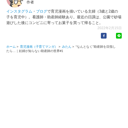
作者
インスタグラム
・
ブログ
で育児漫画を描いている主婦（3歳と2歳の
子を育児中）。看護師・助産師経験あり。最近の日課は、公園で砂場
遊びした後にコンビニに寄ってお菓子を買って帰ること。
2022年2月15日
ホーム
>
育児漫画（子育てマンガ）
>
みたん
>
“なんとなく”助産師を目指し
たら…｜妊婦が知らない助産師の世界#1