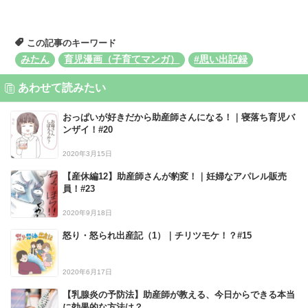
この記事のキーワード
みたん
育児漫画（子育てマンガ）
#思い出記録
あわせて読みたい
おっぱいが好きだから助産師さんになる！｜寝落ち育児バ
ンザイ！#20
2020年3月15日
【産休編12】助産師さんが豹変！｜妊婦なアパレル販売
員！#23
2020年9月18日
怒り・怒られ出産記（1）｜チリツモケ！？#15
2020年6月17日
【乳腺炎の予防法】助産師が教える、今日からできる本当
に効果的な方法は？