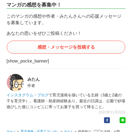
マンガの感想を募集中！
このマンガの感想や作者・みたんさんへの応援メッセージ
を募集しています。
あなたの思いをぜひご投稿ください！
感想・メッセージを投稿する
[show_pocke_banner]
みたん
作者
インスタグラム
・
ブログ
で育児漫画を描いている主婦（3歳と2歳の
子を育児中）。看護師・助産師経験あり。最近の日課は、公園で砂場
遊びした後にコンビニに寄ってお菓子を買って帰ること。
2022年11月22日
ホーム
>
育児漫画（子育てマンガ）
>
みたん
>
助産師は「◯◯な女性」が取