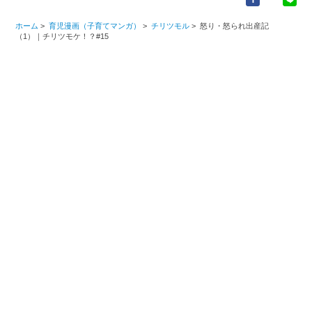
ホーム
>
育児漫画（子育てマンガ）
>
チリツモル
>
怒り・怒られ出産記
（1）｜チリツモケ！？#15