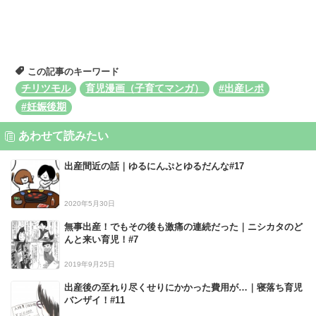
この記事のキーワード
チリツモル
育児漫画（子育てマンガ）
#出産レポ
#妊娠後期
あわせて読みたい
出産間近の話｜ゆるにんぷとゆるだんな#17
2020年5月30日
無事出産！でもその後も激痛の連続だった｜ニシカタのど
んと来い育児！#7
2019年9月25日
出産後の至れり尽くせりにかかった費用が…｜寝落ち育児
バンザイ！#11