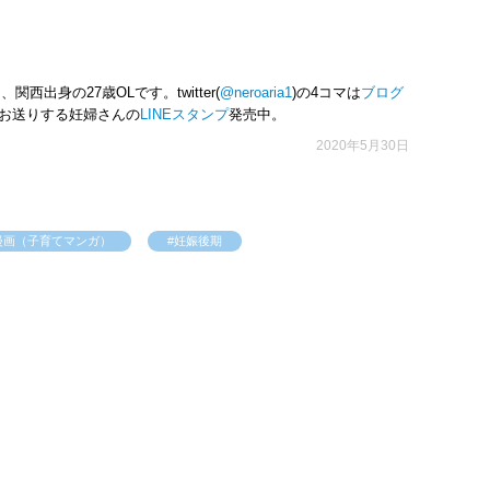
出身の27歳OLです。twitter(
@neroaria1
)の4コマは
ブログ
でお送りする妊婦さんの
LINEスタンプ
発売中。
2020年5月30日
漫画（子育てマンガ）
#妊娠後期