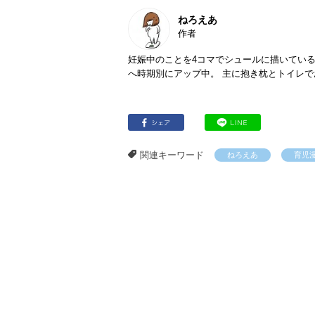
ねろえあ
作者
妊娠中のことを4コマでシュールに描いている、関西
へ時期別にアップ中。 主に抱き枕とトイレ
関連キーワード
ねろえあ
育児