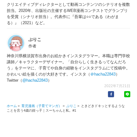
クリエイティブディレクターとして動画コンテンツのシナリオを複数
担当。2020年、出版社の主催するWEB漫画コンテストでグランプリ
を受賞（シナリオ担当）。代表作に『吾輩は○○である（わがま
る）』（2021）など。
ぶりこ
作者
神奈川県横須賀市出身のお絵かきインスタグラマー。本職は専門学校
講師／キャラクターデザイナー。「自分らしく生きるってなんだろ
う」をテーマに、子育てや自身の経験をインスタグラムにて投稿中。
かわいい絵を描くのが大好きです。インスタ（
＠hacha22843
）
Twitter（
@hacha22843
）
2022年7月21日
ホーム
>
育児漫画（子育てマンガ）
>
ぶりこ
>
ときどきドキッとするような
ことを言う4歳の姪っ子｜スーちゃんと私。#1