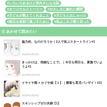
#いろいろあるけど前向きになる話
#オリジナルストーリー
#やさしさに触れた瞬間
#子どもが教えてくれること
#子どもとおしゃべり
#毎日を笑顔で過ごすために
#私はこれで乗り切った
あわせて読みたい
協力的、なのだろうか｜2人で並ぶスタートライン#1
2020年3月24日
きっかけは、些細なことで。｜今日も明日も、家族でいよ
うよ#1
2019年10月15日
イヤイヤ期 × かぐや姫【１】｜寝落ち育児バンザイ！#21
2020年3月29日
スキンシップゼロ夫婦【1】