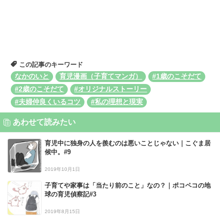
この記事のキーワード
なかのいと
育児漫画（子育てマンガ）
#1歳のこそだて
#2歳のこそだて
#オリジナルストーリー
#夫婦仲良くいるコツ
#私の理想と現実
あわせて読みたい
育児中に独身の人を羨むのは悪いことじゃない｜こぐま居
候中。#9
2019年10月1日
子育てや家事は「当たり前のこと」なの？｜ポコペコの地
球の育児偵察記#3
2019年8月15日