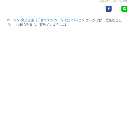
2019年10月15日
ホーム
>
育児漫画（子育てマンガ）
>
なかのいと
>
きっかけは、些細なこと
で。｜今日も明日も、家族でいようよ#1