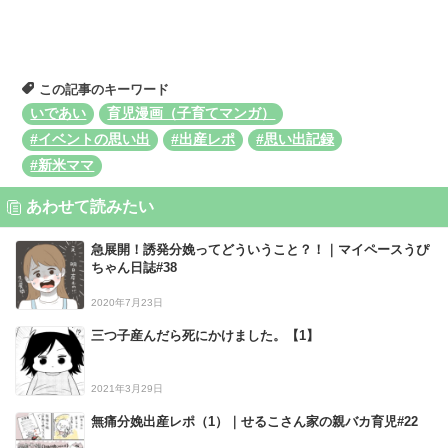
この記事のキーワード
いであい
育児漫画（子育てマンガ）
#イベントの思い出
#出産レポ
#思い出記録
#新米ママ
あわせて読みたい
急展開！誘発分娩ってどういうこと？！｜マイペースうぴ
ちゃん日誌#38
2020年7月23日
三つ子産んだら死にかけました。【1】
2021年3月29日
無痛分娩出産レポ（1）｜せるこさん家の親バカ育児#22