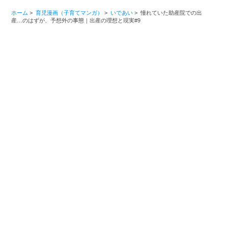
ホーム
>
育児漫画（子育てマンガ）
>
いであい
>
憧れていた助産院での出
産…のはずが、予想外の事態｜出産の理想と現実#9