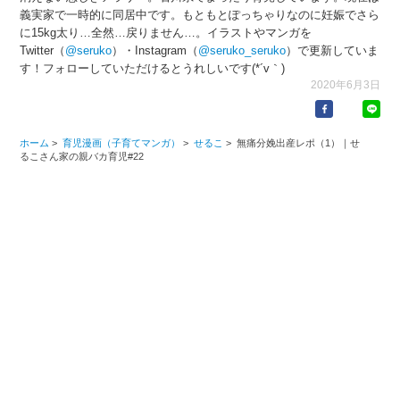
義実家で一時的に同居中です。もともとぽっちゃりなのに妊娠でさら
に15kg太り…全然…戻りません…。イラストやマンガを
Twitter（
@seruko
）・Instagram（
@seruko_seruko
）で更新していま
す！フォローしていただけるとうれしいです(*´v｀)
2020年6月3日
ホーム
>
育児漫画（子育てマンガ）
>
せるこ
>
無痛分娩出産レポ（1）｜せ
るこさん家の親バカ育児#22