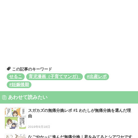
この記事のキーワード
せるこ
育児漫画（子育てマンガ）
#出産レポ
#妊娠後期
あわせて読みたい
スガカズの無痛分娩レポ #1 わたしが無痛分娩を選んだ理
由
2019年9月18日
なごやか～に進んだ無痛分娩｜君をみてるとシアワセです