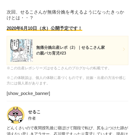
次回、せるこさんが無痛分娩を考えるようになったきっか
けとは・・？
2020年6月10日（水）公開予定です！
無痛分娩出産レポ（2）｜せるこさん家
の親バカ育児#23
※この出産レポシリーズはせるこさんのブログからの転載です。
※この体験談は、個人の体験に基づくものです。妊娠・出産の方法や感じ
方には個人差があります。
[show_pocke_banner]
せるこ
作者
どんくさいので夜間授乳後に寝ぼけて階段で転び、尻をぶつけた跡が
消えない悲しきアラサー。石川県でまったり育児しています。現在は