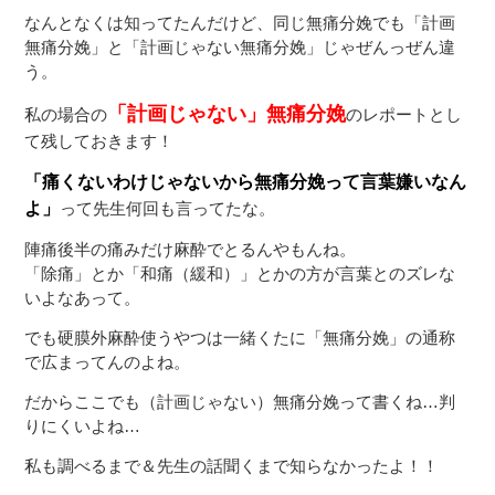
なんとなくは知ってたんだけど、同じ無痛分娩でも「計画
無痛分娩」と「計画じゃない無痛分娩」じゃぜんっぜん違
う。
「計画じゃない」無痛分娩
私の場合の
のレポートとし
て残しておきます！
「痛くないわけじゃないから無痛分娩って言葉嫌いなん
よ」
って先生何回も言ってたな。
陣痛後半の痛みだけ麻酔でとるんやもんね。
「除痛」とか「和痛（緩和）」とかの方が言葉とのズレな
いよなあって。
でも硬膜外麻酔使うやつは一緒くたに「無痛分娩」の通称
で広まってんのよね。
だからここでも（計画じゃない）無痛分娩って書くね…判
りにくいよね…
私も調べるまで＆先生の話聞くまで知らなかったよ！！