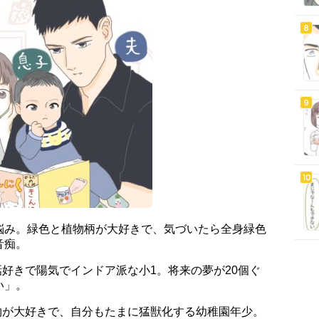
悩み。緑色と植物柄が大好きで、気づいたら全身緑色
音痴。
世話好きで陽気でインドア派な小1。将来の夢が20個ぐ
い」。
動物が大好きで、自分もたまに猛獣化する幼稚園年少。