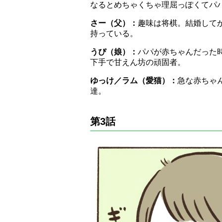
なるとめちゃくちゃ理屈っぽくてパ
さー（父）：
趣味は将棋。結婚して
持っている。
うぴ（娘）：
パパが赤ちゃんだった
下手で甘えん坊の頑固者。
ゆっけ／ラム（愛猫）：
急な赤ちゃ
達。
第3話