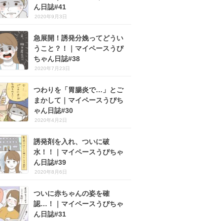
ん日誌#41
2020年9月3日
急展開！誘発分娩ってどうい
うこと？！｜マイペースうぴ
ちゃん日誌#38
2020年7月23日
つわりを「胃腸炎で…」とご
まかして｜マイペースうぴち
ゃん日誌#30
2020年4月2日
誘発剤を入れ、ついに破
水！！｜マイペースうぴちゃ
ん日誌#39
2020年8月6日
ついに赤ちゃんの姿を確
認…！｜マイペースうぴちゃ
ん日誌#31