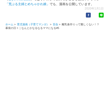
「荒ぶる主婦とめちゃかわ娘」
でも、漫画を公開しています。
2020年1月1日
ホーム
>
育児漫画（子育てマンガ）
>
百合
>
離乳食作りって難しくない！？
暴発の日々｜なんとかなるなるママになる#5