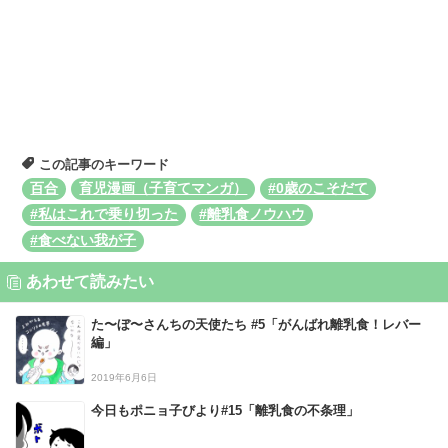
この記事のキーワード
百合
育児漫画（子育てマンガ）
#0歳のこそだて
#私はこれで乗り切った
#離乳食ノウハウ
#食べない我が子
あわせて読みたい
た〜ぼ〜さんちの天使たち #5「がんばれ離乳食！レバー
編」
2019年6月6日
今日もポニョ子びより#15「離乳食の不条理」