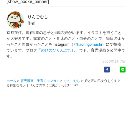
[show_pocke_banner]
りんごむし
作者
京都在住。現在9歳の息子と6歳の娘がいます。イラストを描くこと
が大好きです。家族のこと・育児のこと・自分のことで、毎日のよか
ったこと面白かったことをInstagram（
@kaoringomushi
）にて投稿し
ています。ブログ
「のびのびりんごむし」
でも、育児漫画を公開中で
す。
2020年1月7日
ホーム
>
育児漫画（子育てマンガ）
>
りんごむし
>
娘と私の乙女心をくすぐ
る特別なモノ｜りんごの木には実がいっぱい！#2