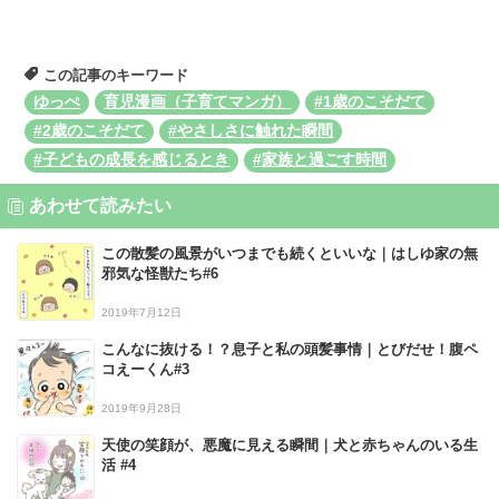
この記事のキーワード
ゆっぺ
育児漫画（子育てマンガ）
#1歳のこそだて
#2歳のこそだて
#やさしさに触れた瞬間
#子どもの成長を感じるとき
#家族と過ごす時間
あわせて読みたい
この散髪の風景がいつまでも続くといいな｜はしゆ家の無
邪気な怪獣たち#6
2019年7月12日
こんなに抜ける！？息子と私の頭髪事情｜とびだせ！腹ペ
コえーくん#3
2019年9月28日
天使の笑顔が、悪魔に見える瞬間｜犬と赤ちゃんのいる生
活 #4