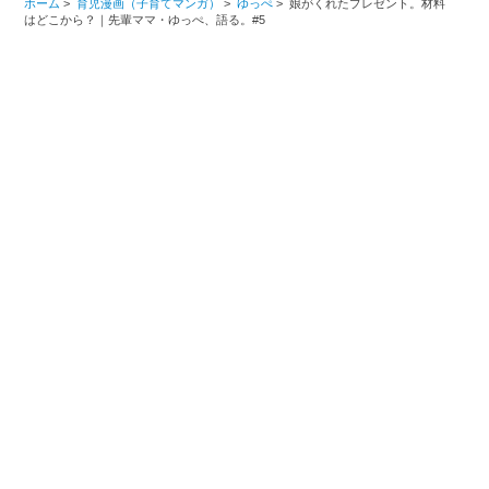
ホーム
>
育児漫画（子育てマンガ）
>
ゆっぺ
>
娘がくれたプレゼント。材料
はどこから？｜先輩ママ・ゆっぺ、語る。#5