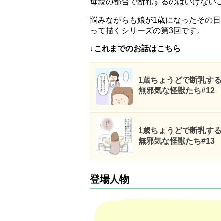
母親の都合で断乳するのはいけない
悩みながらも娘が1歳になったその
って描くシリーズの第3回です。
↓これまでのお話はこちら
1歳ちょうどで断乳す
無邪気な怪獣たち#12
1歳ちょうどで断乳す
無邪気な怪獣たち#13
登場人物