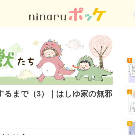
するまで（3）｜はしゆ家の無邪