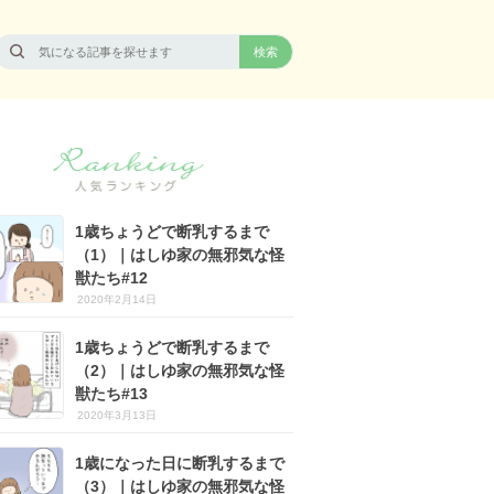
1歳ちょうどで断乳するまで
（1）｜はしゆ家の無邪気な怪
獣たち#12
2020年2月14日
1歳ちょうどで断乳するまで
（2）｜はしゆ家の無邪気な怪
獣たち#13
2020年3月13日
1歳になった日に断乳するまで
（3）｜はしゆ家の無邪気な怪