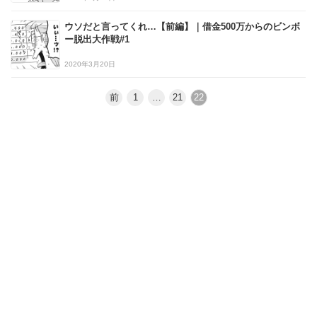
ウソだと言ってくれ…【前編】｜借金500万からのビンボ
ー脱出大作戦#1
2020年3月20日
前
1
…
21
22