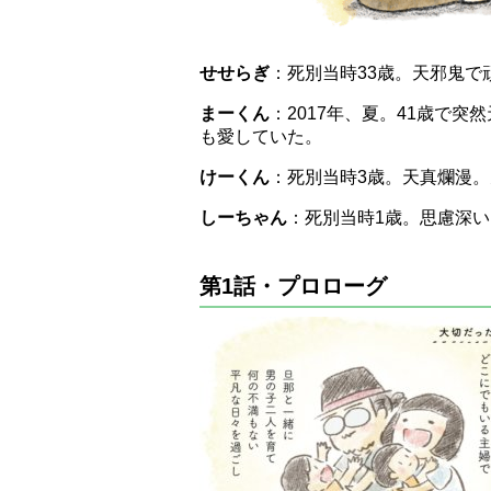
せせらぎ
：死別当時33歳。天邪鬼で
まーくん
：2017年、夏。41歳で
も愛していた。
けーくん
：死別当時3歳。天真爛漫
しーちゃん
：死別当時1歳。思慮深
第1話・プロローグ