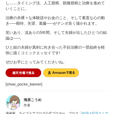
し……タイミング法、人工授精、顕微授精と治療を進めて
いくことに。
治療の赤裸々な体験談やお金のこと、そして素直な心の動
き
――
期待、失望、葛藤
――
がテンポ良く描かれます。
笑いあり、涙ありの5年間。そして夫婦が出したひとつの結
論は
――
。
ひと組の夫婦が真剣に向き合った不妊治療の一部始終を軽
快に描くコミックエッセイです!
ぜひお手にとってみてくださいね。
[show_pocke_banner]
海原こうめ
作者
漫画家。ライブドアブログ公式ブロガー。ブログ「
妊活は忍活？！ア