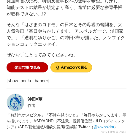
発達障害のため、特別支援学校への進学を希望。しかし、
知能テストの結果が規定より高く、進学に必要な療育手帳
が取得できない…!?
そんな「はざまのコドモ」の日常とその母親の奮闘を、大
人気漫画『毎日やらかしてます。 アスペルガーで、漫画家
で。』『透明なゆりかご』の沖田×華が描いた、ノンフィク
ションコミックエッセイ。
ぜひお手にとってみてくださいね。
[show_pocke_banner]
沖田×華
作者
「お別れホスピタル」「不浄を拭うひと」「毎日やらかしてます」等
を描いてます。ASD/ADHD（不注意、視覚優位型）/LD（ディスレク
シア）/APD/聴覚過敏/相貌失認/場面緘黙 Twitter（
@xoxookita
）
2021年9月26日