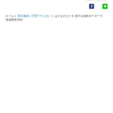
ホーム
>
育児漫画（子育てマンガ）
>
はざまのコドモ 息子は知的ボーダーで
発達障害児#4