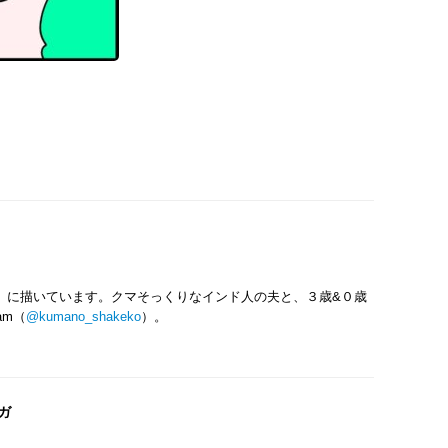
』に描いています。クマそっくりなインド人の夫と、３歳&０歳
am（
@kumano_shakeko
）。
ガ