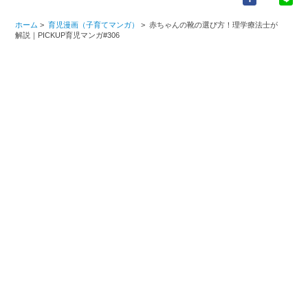
ホーム
>
育児漫画（子育てマンガ）
>
赤ちゃんの靴の選び方！理学療法士が
解説｜PICKUP育児マンガ#306