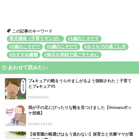
この記事のキーワード
育児漫画（子育てマンガ）
#1歳のこそだて
#2歳のこそだて
#3歳のこそだて
#おうちでの過ごし方
#おすすめ書籍
#毎日を笑顔で過ごすために
あわせて読みたい
プ●キュアの靴をうらやましがるよう強制された｜子育て
とプ●キュア#5
2022年2月4日
我が子の足にぴったりな靴を見つけました【#ninaruポッ
ケ投稿】
2019年11月19日
【保育園の靴選びはもう迷わない】保育士と先輩ママが選