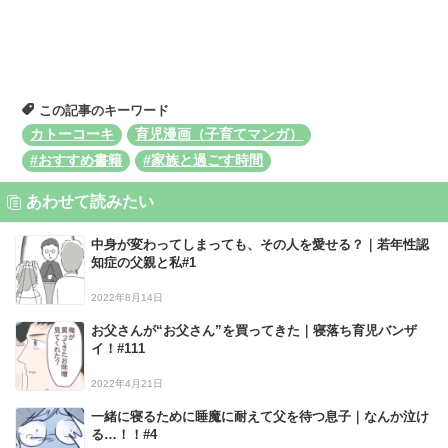
この記事のキーワード
カトーコーキ
育児漫画（子育てマンガ）
#おすすめ書籍
#家族と過ごす時間
あわせて読みたい
中身が変わってしまっても、その人を愛せる？｜若年性認
知症の父親と私#1
2022年8月14日
お父さんが“お父さん”を買ってきた｜寝落ち育児バンザ
イ！#111
2022年4月21日
一緒に寝るために睡魔に耐えて父を待つ息子｜なんか泣け
る…！！#4