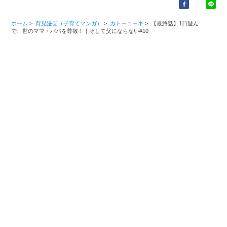
ホーム
>
育児漫画（子育てマンガ）
>
カトーコーキ
>
【最終話】1日遊ん
で、世のママ・パパを尊敬！｜そして父にならない#10