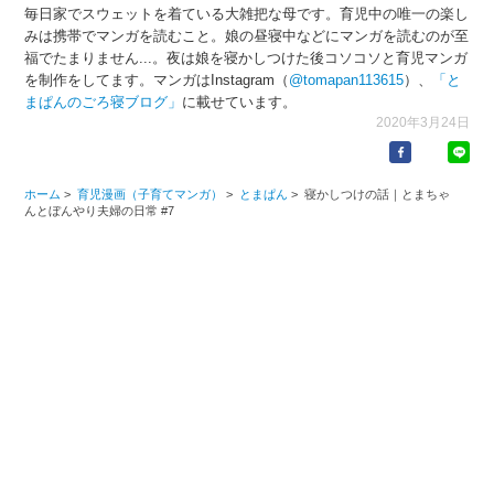
毎日家でスウェットを着ている大雑把な母です。育児中の唯一の楽し
みは携帯でマンガを読むこと。娘の昼寝中などにマンガを読むのが至
福でたまりません...。夜は娘を寝かしつけた後コソコソと育児マンガ
を制作をしてます。マンガはInstagram（
@tomapan113615
）、
「と
まぱんのごろ寝ブログ」
に載せています。
2020年3月24日
ホーム
>
育児漫画（子育てマンガ）
>
とまぱん
>
寝かしつけの話｜とまちゃ
んとぼんやり夫婦の日常 #7