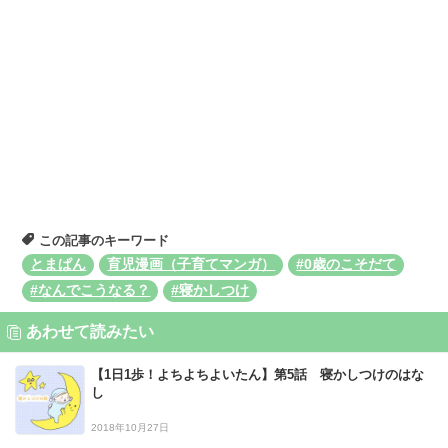
この記事のキーワード
とまぱん
育児漫画（子育てマンガ）
#0歳のこそだて
#なんでこうなる？
#寝かしつけ
あわせて読みたい
【1日1歩！よちよちよいたん】第5話 寝かしつけのはな
し
2018年10月27日