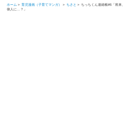
ホーム
>
育児漫画（子育てマンガ）
>
ちさと
>
ちっちくん連絡帳#6「将来、
偉人に…？」