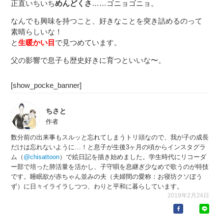
正直いちいち
めんどくさ
……ゴニョゴニョ。
なんでも興味を持つこと、好きなことを突き詰めるのって
素晴らしいな！
と
生暖かい目
で見つめています。
父の影響で息子も歴史好きに育つといいな〜。
[show_pocke_banner]
ちさと
作者
数分前の出来事もスルッと忘れてしまうトリ頭なので、我が子の成長
だけは忘れないように…！と息子が生後3ヶ月の頃からインスタグラ
ム（
@chisattoon
）で絵日記を描き始めました。学生時代にリコーダ
ー部で培った肺活量を活かし、子守唄を息継ぎ少なめで歌うのが特技
です。睡眠欲が赤ちゃん並みの夫（夫婦間の愛称：お寝坊クソぼう
ず）に日々イライラしつつ、わりと平和に暮らしています。
2019年2月24日