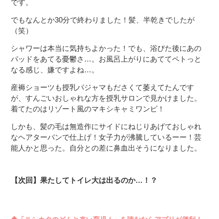
です。
でもなんとか30分で終わりました！髪、半乾きでしたが
（笑）
シャワーは本当に気持ちよかった！でも、浴びた後にあの
パッドをあてる憂鬱さ…。お風呂上がりにあててペトっと
なる感じ、嫌ですよね…。
産褥ショーツも授乳パジャマもださくて萎えてたんです
が、すんごいおしゃれな方を授乳サロンで見かけました。
着てたのはリゾート風のマキシキャミワンピ！
しかも、髪の毛は無造作にサイドにねじりあげておしゃれ
なヘアターバンで仕上げ！女子力が沸騰しているーー！芸
能人かと思った。自分との差に鼻血出そうになりました。
【次回】果たしてトイレ大は出るのか…！？