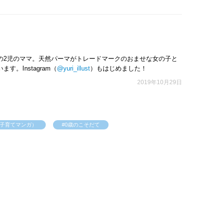
の2児のママ。天然パーマがトレードマークのおませな女の子と
。Instagram（
@yuri_illust
）もはじめました！
2019年10月29日
子育てマンガ）
#0歳のこそだて