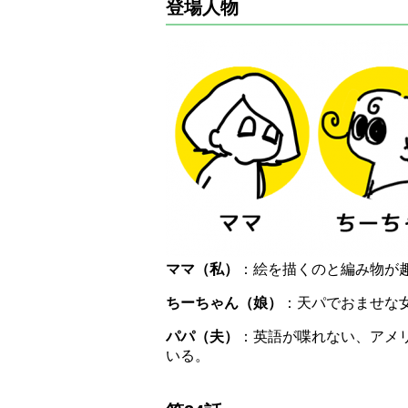
登場人物
ママ（私）
：絵を描くのと編み物が
ちーちゃん（娘）
：天パでおませな
パパ（夫）
：英語が喋れない、アメ
いる。