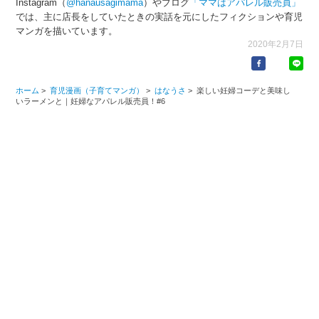
Instagram（
@hanausagimama
）やブログ
「ママはアパレル販売員」
では、主に店長をしていたときの実話を元にしたフィクションや育児
マンガを描いています。
2020年2月7日
ホーム
>
育児漫画（子育てマンガ）
>
はなうさ
>
楽しい妊婦コーデと美味し
いラーメンと｜妊婦なアパレル販売員！#6