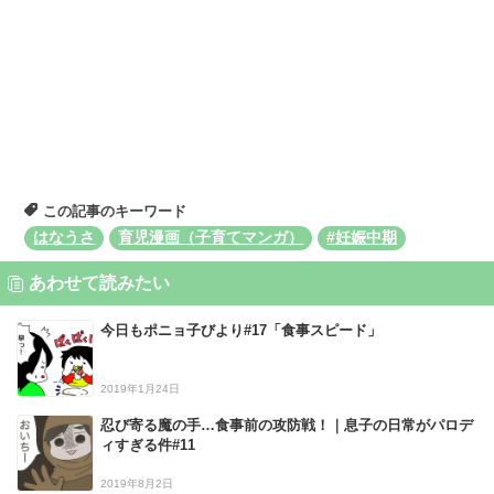
この記事のキーワード
はなうさ
育児漫画（子育てマンガ）
#妊娠中期
あわせて読みたい
今日もポニョ子びより#17「食事スピード」
2019年1月24日
忍び寄る魔の手…食事前の攻防戦！｜息子の日常がパロデ
ィすぎる件#11
2019年8月2日