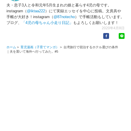
夫・息子3人と令和元年5月生まれの娘と暮らす4児の母です。
instagram（
@iktaa222
）にて実録エッセイを中心に投稿。文房具や
手帳が大好き！instagram（
@87notecho
）で手帳活動もしています。
ブログ、
「4児の母ちゃん小走り日記」
もよろしくお願いします！
2020年4月8日
ホーム
>
育児漫画（子育てマンガ）
>
台湾旅行で宿泊するホテル選びの条件
｜夫を置いて海外へ行ってみた。#5