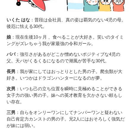
いくた はな
：普段は会社員、真の姿は覇気のない4児の母。
後厄に怯える30代。
娘
：現在生後10ヶ月 、食べることが大好き。笑いのタイミ
ングがズレちゃう我が家最強の令和ガール。
パパ
：強引さがあるがどこか憎めないポジティブな4児の
父。天パがくるくるになるので潮風が苦手な30代。
長男
：我が家にしてはおっとりとした男の子。爬虫類が大
好き。いつかはドラゴンハンターになるのが夢。
次男
：いつも己の立ち位置を瞬時に見極めることができる
女子力の強い男の子。妹への英才教育を欠かさない頼もし
い存在。
三男
：自らをオンリーワンにしてナンバーワンと疑わない
自己肯定力カンストの男の子。兄2人にはおそろしく強気だ
が妹には弱い。