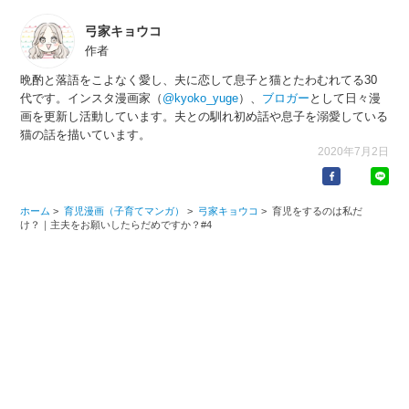
弓家キョウコ
作者
晩酌と落語をこよなく愛し、夫に恋して息子と猫とたわむれてる30
代です。インスタ漫画家（
@kyoko_yuge
）、
ブロガー
として日々漫
画を更新し活動しています。夫との馴れ初め話や息子を溺愛している
猫の話を描いています。
2020年7月2日
ホーム
>
育児漫画（子育てマンガ）
>
弓家キョウコ
>
育児をするのは私だ
け？｜主夫をお願いしたらだめですか？#4