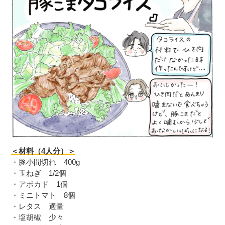
＜材料（4人分）＞
・豚小間切れ 400g
・玉ねぎ 1/2個
・アボカド 1個
・ミニトマト 8個
・レタス 適量
・塩胡椒 少々