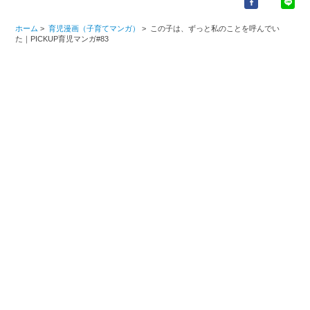
ホーム
>
育児漫画（子育てマンガ）
>
この子は、ずっと私のことを呼んでい
た｜PICKUP育児マンガ#83