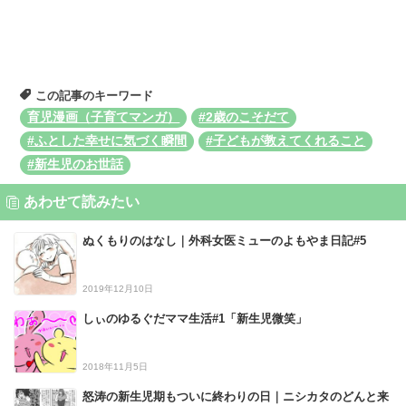
この記事のキーワード
育児漫画（子育てマンガ）
#2歳のこそだて
#ふとした幸せに気づく瞬間
#子どもが教えてくれること
#新生児のお世話
あわせて読みたい
ぬくもりのはなし｜外科女医ミューのよもやま日記#5
2019年12月10日
しぃのゆるぐだママ生活#1「新生児微笑」
2018年11月5日
怒涛の新生児期もついに終わりの日｜ニシカタのどんと来