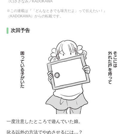
（C)さざなみ／KADOKAWA
※この連載は『「どんなときでも味方だよ」って伝えたい！』
（KADOKAWA）からの転載です。
次回予告
一度注意したところで遊んでいた娘。
叱る以外の方法でやめさせるには…？