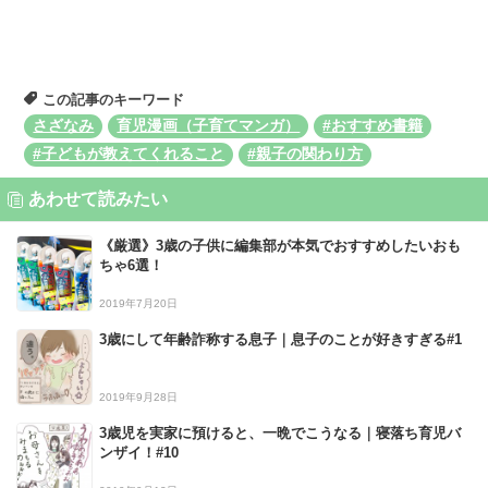
この記事のキーワード
さざなみ
育児漫画（子育てマンガ）
#おすすめ書籍
#子どもが教えてくれること
#親子の関わり方
あわせて読みたい
《厳選》3歳の子供に編集部が本気でおすすめしたいおも
ちゃ6選！
2019年7月20日
3歳にして年齢詐称する息子｜息子のことが好きすぎる#1
2019年9月28日
3歳児を実家に預けると、一晩でこうなる｜寝落ち育児バ
ンザイ！#10