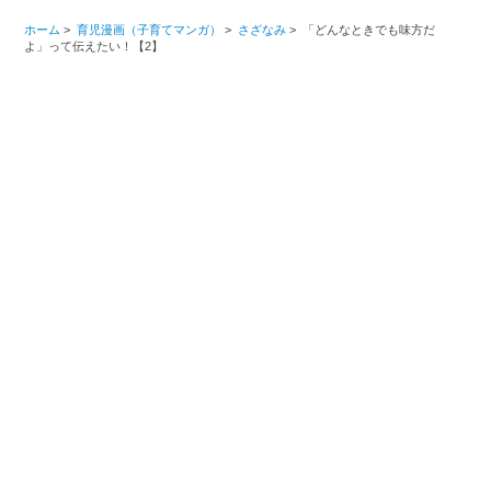
ホーム
>
育児漫画（子育てマンガ）
>
さざなみ
>
「どんなときでも味方だ
よ」って伝えたい！【2】