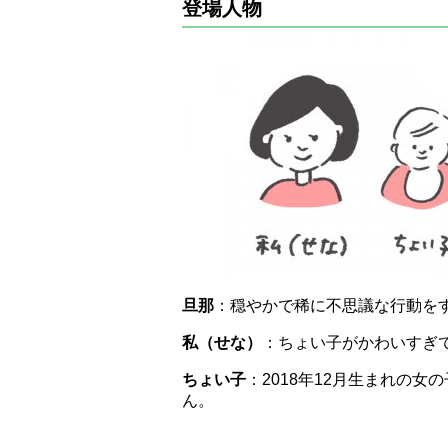
登場人物
旦那
：穏やかで稀に不思議な行動を
私（せな）
：ちょい子がかわいすぎ
ちょい子
：2018年12月生まれの
ん。