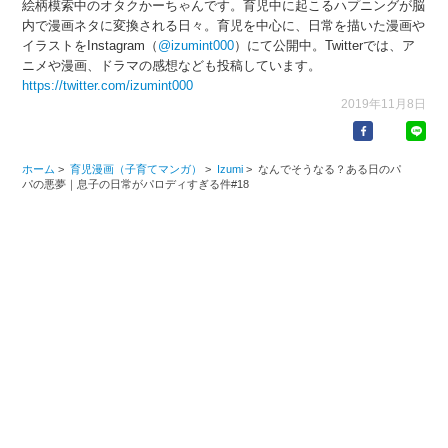
絵柄模索中のオタクかーちゃんです。育児中に起こるハプニングが脳
内で漫画ネタに変換される日々。育児を中心に、日常を描いた漫画や
イラストをInstagram（
@izumint000
）にて公開中。Twitterでは、ア
ニメや漫画、ドラマの感想なども投稿しています。
https://twitter.com/izumint000
2019年11月8日
ホーム
>
育児漫画（子育てマンガ）
>
Izumi
>
なんでそうなる？ある日のパ
パの悪夢｜息子の日常がパロディすぎる件#18